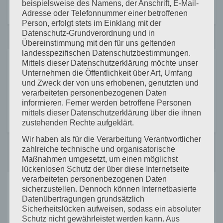
Kanalsanierung in Kollnau
Gewinnen
beispielsweise des Namens, der Anschrift, E-Mail-
Adresse oder Telefonnummer einer betroffenen
Person, erfolgt stets im Einklang mit der
Datenschutz-Grundverordnung und in
Übereinstimmung mit den für uns geltenden
landesspezifischen Datenschutzbestimmungen.
Mittels dieser Datenschutzerklärung möchte unser
Schreibe einen Kommentar
Unternehmen die Öffentlichkeit über Art, Umfang
und Zweck der von uns erhobenen, genutzten und
verarbeiteten personenbezogenen Daten
Du musst
angemeldet
sein, um einen Kommentar
informieren. Ferner werden betroffene Personen
abzugeben.
mittels dieser Datenschutzerklärung über die ihnen
zustehenden Rechte aufgeklärt.
Wir haben als für die Verarbeitung Verantwortlicher
zahlreiche technische und organisatorische
Maßnahmen umgesetzt, um einen möglichst
lückenlosen Schutz der über diese Internetseite
verarbeiteten personenbezogenen Daten
Versäumt
sicherzustellen. Dennoch können Internetbasierte
Datenübertragungen grundsätzlich
Sicherheitslücken aufweisen, sodass ein absoluter
Schutz nicht gewährleistet werden kann. Aus