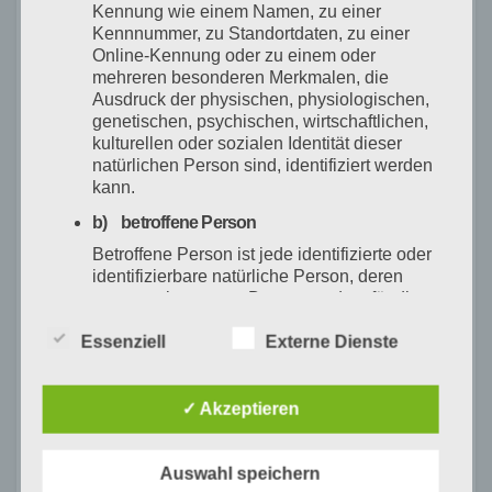
Wohnen greifbar mache.
Kennung wie einem Namen, zu einer
Kennnummer, zu Standortdaten, zu einer
Ehrungen zum Abschluss
Online-Kennung oder zu einem oder
Zum Abschluss des Neujahrsempfangs dankte
mehreren besonderen Merkmalen, die
Björn Kleine den langjährigen Mitgliedern Roman
Ausdruck der physischen, physiologischen,
genetischen, psychischen, wirtschaftlichen,
Götzmann und Michael Schultis, die seit 25
kulturellen oder sozialen Identität dieser
Jahren für die SPD aktiv sind. Als Zeichen der
natürlichen Person sind, identifiziert werden
Anerkennung überreichte er ihnen eine gute
kann.
Flasche Rotwein.
b) betroffene Person
Mit diesem gelungenen Auftakt ins Jahr 2025
Betroffene Person ist jede identifizierte oder
zeigte die SPD Waldkirch, dass sie entschlossen
identifizierbare natürliche Person, deren
personenbezogene Daten von dem für die
ist,
Verarbeitung Verantwortlichen verarbeitet
soziale Gerechtigkeit und demokratische Werte
werden.
Essenziell
Externe Dienste
weiterhin in den Mittelpunkt zu stellen.
c) Verarbeitung
Verarbeitung ist jeder mit oder ohne Hilfe
✓ Akzeptieren
automatisierter Verfahren ausgeführte
Vorgang oder jede solche Vorgangsreihe im
Auswahl speichern
Zusammenhang mit personenbezogenen
Beitragsnavigation
Pressemitteilung Juli
WALDKIRCH BLEIBT