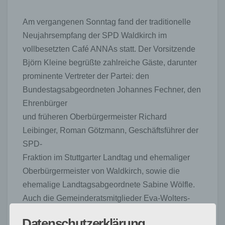
Am vergangenen Sonntag fand der traditionelle
Neujahrsempfang der SPD Waldkirch im
vollbesetzten Café ANNAs statt. Der Vorsitzende
Björn Kleine begrüßte zahlreiche Gäste, darunter
prominente Vertreter der Partei: den
Bundestagsabgeordneten Johannes Fechner, den
Ehrenbürger
und früheren Oberbürgermeister Richard
Leibinger, Roman Götzmann, Geschäftsführer der
SPD-
Fraktion im Stuttgarter Landtag und ehemaliger
Oberbürgermeister von Waldkirch, sowie die
ehemalige Landtagsabgeordnete Sabine Wölfle.
Auch die Gemeinderatsmitglieder Eva-Wolters-
Andreocci, Armin Welteroth, Monika Leibinger und
Datenschutzerklärung