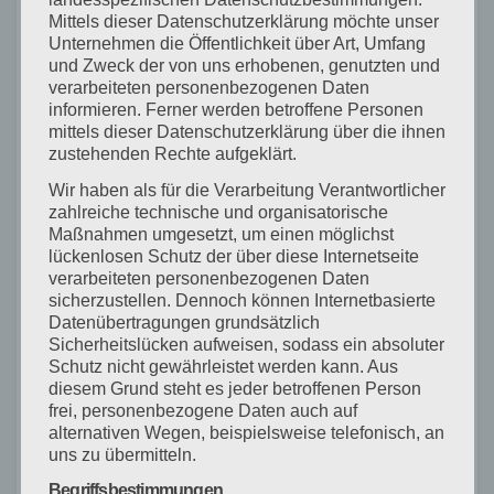
Stadthallenfoyers an die AfD aus rein formalen
Mittels dieser Datenschutzerklärung möchte unser
Grünen durchgewunken hatte. „Die Brandmauer
Unternehmen die Öffentlichkeit über Art, Umfang
und Zweck der von uns erhobenen, genutzten und
gegenüber der AfD bröckelt“, warnte Fechner und
verarbeiteten personenbezogenen Daten
betonte, dass dies eine ernsthafte Bedrohung für
informieren. Ferner werden betroffene Personen
mittels dieser Datenschutzerklärung über die ihnen
die Demokratie sei. „Auf geht’s!“ motivierte er die
zustehenden Rechte aufgeklärt.
Genossinnen und Genossen für die nächsten
Wir haben als für die Verarbeitung Verantwortlicher
Wahlkampfwochen. Olaf Scholz sei in Zeiten
zahlreiche technische und organisatorische
globaler Krisen der richtige Kanzlerkandidat, der
Maßnahmen umgesetzt, um einen möglichst
mit
lückenlosen Schutz der über diese Internetseite
verarbeiteten personenbezogenen Daten
Ruhe und Besonnenheit punkten könne, während
sicherzustellen. Dennoch können Internetbasierte
Friedrich Merz von der Union als unkalkulierbar
Datenübertragungen grundsätzlich
gilt.
Sicherheitslücken aufweisen, sodass ein absoluter
Schutz nicht gewährleistet werden kann. Aus
Sozialer Wohnungsbau als zentrales Thema
diesem Grund steht es jeder betroffenen Person
Ein weiteres wichtiges Thema des Tages war der
frei, personenbezogene Daten auch auf
soziale Wohnungsbau in Waldkirch. Armin
alternativen Wegen, beispielsweise telefonisch, an
uns zu übermitteln.
Welteroth nahm die geplante Wohnbebauung auf
dem Gelände der Herz-Kreislauf-Klinik zum
Begriffsbestimmungen