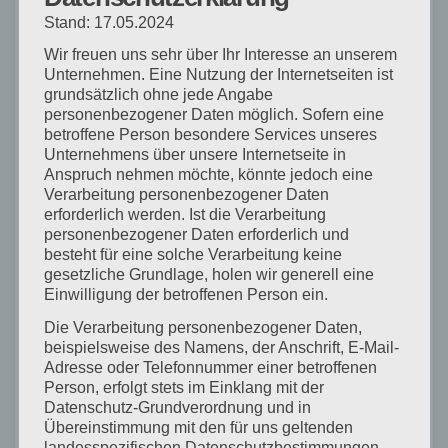
Klaus Detel nahmen an der Veranstaltung teil.
Stand: 17.05.2024
Bundestagswahl im Fokus
Wir freuen uns sehr über Ihr Interesse an unserem
Im Mittelpunkt des Empfangs stand die
Unternehmen. Eine Nutzung der Internetseiten ist
anstehende Bundestagswahl am 23. Februar
grundsätzlich ohne jede Angabe
2025. Björn
personenbezogener Daten möglich. Sofern eine
betroffene Person besondere Services unseres
Kleine zeigte sich zuversichtlich, dass die SPD
Unternehmens über unsere Internetseite in
und ihr Kandidat Johannes Fechner ein starkes
Anspruch nehmen möchte, könnte jedoch eine
Ergebnis
Verarbeitung personenbezogener Daten
erforderlich werden. Ist die Verarbeitung
erzielen werden. Lobende Worte fand er für Eva-
personenbezogener Daten erforderlich und
Wolters-Andreocci und Johann Krämer, die eine
besteht für eine solche Verarbeitung keine
Demonstration für Demokratie als deutlichen
gesetzliche Grundlage, holen wir generell eine
Einwilligung der betroffenen Person ein.
Kontrapunkt zu einer Wahlkampfveranstaltung der
AfD
Die Verarbeitung personenbezogener Daten,
beispielsweise des Namens, der Anschrift, E-Mail-
in Waldkirch organisieren und er verband dies mit
Adresse oder Telefonnummer einer betroffenen
dem Appell, zahlreich daran teilzunehmen.
Person, erfolgt stets im Einklang mit der
Kleine und Fechner kritisierten die Haltung der
Datenschutz-Grundverordnung und in
Übereinstimmung mit den für uns geltenden
Stadtverwaltung, die die Vermietung des
landesspezifischen Datenschutzbestimmungen.