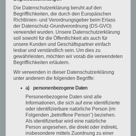
Anlass,
Die Datenschutzerklärung beruht auf den
Begrifflichkeiten, die durch den Europäischen
um auf die dringende Notwendigkeit
Richtlinien- und Verordnungsgeber beim Erlass
kostengünstigen Wohnraums hinzuweisen. „Für
der Datenschutz-Grundverordnung (DS-GVO)
wen soll dort
verwendet wurden. Unsere Datenschutzerklärung
soll sowohl für die Öffentlichkeit als auch für
gebaut werden?“, fragte er und appellierte an
unsere Kunden und Geschäftspartner einfach
Johannes Fechner, sich für eine stärkere
lesbar und verständlich sein. Um dies zu
finanzielle
gewährleisten, möchten wir vorab die verwendeten
Begrifflichkeiten erläutern.
Unterstützung der Kommunen im öffentlichen
Wir verwenden in dieser Datenschutzerklärung
Wohnungsbau einzusetzen. Richard Leibinger
unter anderem die folgenden Begriffe:
betonte, dass die Stadt durch den Bebauungsplan
a) personenbezogene Daten
wichtige Steuerungsmöglichkeiten habe, die
Personenbezogene Daten sind alle
konsequent genutzt werden sollten. In
Informationen, die sich auf eine identifizierte
Zusammenarbeit mit gemeinwohlorientierten
oder identifizierbare natürliche Person (im
Bauträgern
Folgenden „betroffene Person") beziehen.
Als identifizierbar wird eine natürliche
könnten Quadratmeterpreise von unter 10 Euro
Person angesehen, die direkt oder indirekt,
realisiert werden – ein Schritt, der bezahlbares
insbesondere mittels Zuordnung zu einer