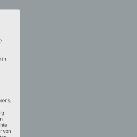
e
 in
mens,
ng
en
chte
r von