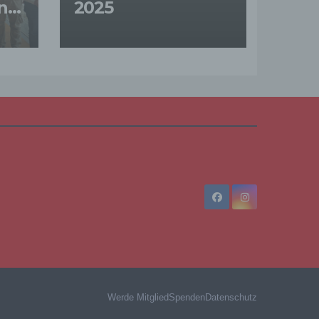
ng
2025
eine
den
rliche
s
 zu
r
lichen
 die
Werde Mitglied
Spenden
Datenschutz
hren