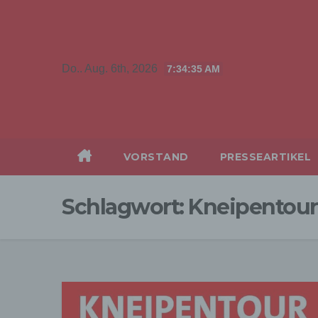
Zum
Inhalt
springen
Do.. Aug. 6th, 2026
7:34:35 AM
VORSTAND
PRESSEARTIKEL
Schlagwort:
Kneipentour