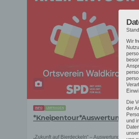
Dat
Stand
Wir f
Nutzu
perso
beson
Anspr
perso
perso
Verar
Einwi
Die V
der A
INFO
UMFRAGEN
Perso
*Kneipentour*Auswertung
und i
Daten
unser
„Zukunft auf Bierdeckeln“ – Auswertung der