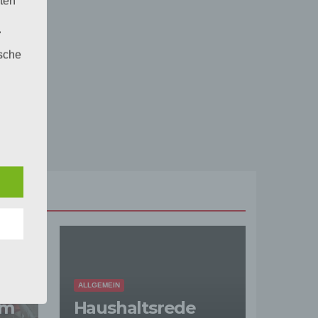
ten
.
ische
n
ann.
ise
 den
e
nsere
 Um
ALLGEMEIN
im
Haushaltsrede