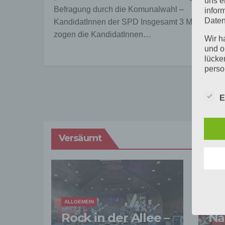
uns e
Befragung durch die Komunalwahl –
infor
Daten
KandidatInnen der SPD Insgesamt 3 Mal
zogen die KandidatInnen…
Wir h
und o
lücke
perso
Inter
aufwe
E
Aus d
perso
telef
Begri
Versäumt
Die D
Europ
Daten
Daten
Kunde
dies 
ALLGEMEIN
EVEN
Begrif
Rock in der Allee –
Na